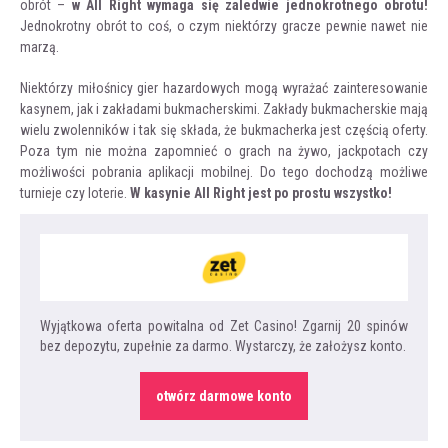
obrót –
w All Right wymaga się zaledwie jednokrotnego obrotu!
Jednokrotny obrót to coś, o czym niektórzy gracze pewnie nawet nie
marzą.
Niektórzy miłośnicy gier hazardowych mogą wyrażać zainteresowanie
kasynem, jak i zakładami bukmacherskimi. Zakłady bukmacherskie mają
wielu zwolenników i tak się składa, że bukmacherka jest częścią oferty.
Poza tym nie można zapomnieć o grach na żywo, jackpotach czy
możliwości pobrania aplikacji mobilnej. Do tego dochodzą możliwe
turnieje czy loterie.
W kasynie All Right jest po prostu wszystko!
Wyjątkowa oferta powitalna od Zet Casino! Zgarnij 20 spinów
bez depozytu, zupełnie za darmo. Wystarczy, że założysz konto.
otwórz darmowe konto