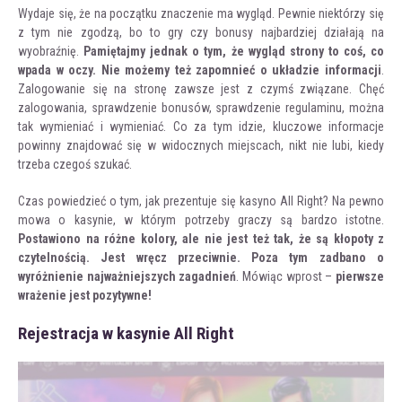
Wydaje się, że na początku znaczenie ma wygląd. Pewnie niektórzy się
z tym nie zgodzą, bo to gry czy bonusy najbardziej działają na
wyobraźnię.
Pamiętajmy jednak o tym, że wygląd strony to coś, co
wpada w oczy. Nie możemy też zapomnieć o układzie informacji
.
Zalogowanie się na stronę zawsze jest z czymś związane. Chęć
zalogowania, sprawdzenie bonusów, sprawdzenie regulaminu, można
tak wymieniać i wymieniać. Co za tym idzie, kluczowe informacje
powinny znajdować się w widocznych miejscach, nikt nie lubi, kiedy
trzeba czegoś szukać.
Czas powiedzieć o tym, jak prezentuje się kasyno All Right? Na pewno
mowa o kasynie, w którym potrzeby graczy są bardzo istotne.
Postawiono na różne kolory, ale nie jest też tak, że są kłopoty z
czytelnością. Jest wręcz przeciwnie. Poza tym zadbano o
wyróżnienie najważniejszych zagadnień
. Mówiąc wprost –
pierwsze
wrażenie jest pozytywne!
Rejestracja w kasynie All Right