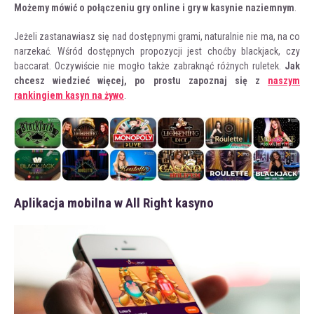
Możemy mówić o połączeniu gry online i gry w kasynie naziemnym
.
Jeżeli zastanawiasz się nad dostępnymi grami, naturalnie nie ma, na co
narzekać. Wśród dostępnych propozycji jest choćby blackjack, czy
baccarat. Oczywiście nie mogło także zabraknąć różnych ruletek.
Jak
chcesz wiedzieć więcej, po prostu zapoznaj się z
naszym
rankingiem kasyn na żywo
.
Aplikacja mobilna w All Right kasyno