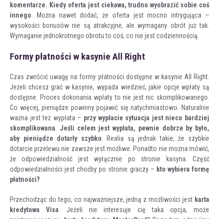
komentarze. Kiedy oferta jest ciekawa, trudno wyobrazić sobie coś
innego
. Można nawet dodać, że oferta jest mocno intrygująca –
wysokości bonusów nie są atrakcyjne, ale wymagany obrót już tak.
Wymaganie jednokrotnego obrotu to coś, co nie jest codziennością.
Formy płatności w kasynie All Right
Czas zwrócić uwagę na formy płatności dostępne w kasynie All Right.
Jeżeli chcesz grać w kasynie, wypada wiedzieć, jakie opcje wpłaty są
dostępne. Proces dokonania wpłaty to nie jest nic skomplikowanego.
Co więcej, pieniądze powinny pojawić się natychmiastowo. Naturalnie
ważna jest też wypłata –
przy wypłacie sytuacja jest nieco bardziej
skomplikowana
.
Jeśli celem jest wypłata, pewnie dobrze by było,
aby pieniądze dotarły szybko
. Realia są jednak takie, że szybkie
dotarcie przelewu nie zawsze jest możliwe. Ponadto nie można mówić,
że odpowiedzialność jest wyłącznie po stronie kasyna. Część
odpowiedzialności jest choćby po stronie graczy –
kto wybiera formę
płatności?
Przechodząc do tego, co najważniejsze, jedną z możliwości jest
karta
kredytowa Visa
. Jeżeli nie interesuje cię taka opcja, może