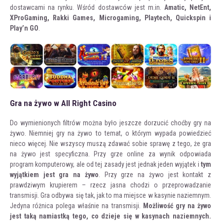
dostawcami na rynku. Wśród dostawców jest m.in.
Amatic, NetEnt,
XProGaming, Rakki Games, Microgaming, Playtech, Quickspin i
Play’n GO
.
Gra na żywo w All Right Casino
Do wymienionych filtrów można było jeszcze dorzucić choćby gry na
żywo. Niemniej gry na żywo to temat, o którym wypada powiedzieć
nieco więcej. Nie wszyscy muszą zdawać sobie sprawę z tego, że gra
na żywo jest specyficzna. Przy grze online za wynik odpowiada
program komputerowy, ale od tej zasady jest jednak jeden wyjątek i
tym
wyjątkiem jest gra na żywo
. Przy grze na żywo jest kontakt z
prawdziwym krupierem – rzecz jasna chodzi o przeprowadzanie
transmisji. Gra odbywa się tak, jak to ma miejsce w kasynie naziemnym.
Jedyna różnica polega właśnie na transmisji.
Możliwość gry na żywo
jest taką namiastką tego, co dzieje się w kasynach naziemnych.