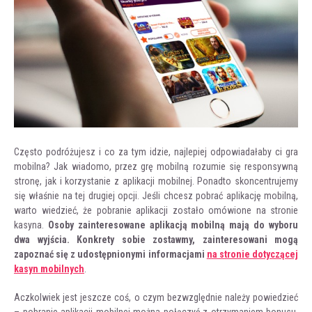
Często podróżujesz i co za tym idzie, najlepiej odpowiadałaby ci gra
mobilna? Jak wiadomo, przez grę mobilną rozumie się responsywną
stronę, jak i korzystanie z aplikacji mobilnej. Ponadto skoncentrujemy
się właśnie na tej drugiej opcji. Jeśli chcesz pobrać aplikację mobilną,
warto wiedzieć, że pobranie aplikacji zostało omówione na stronie
kasyna.
Osoby zainteresowane aplikacją mobilną mają do wyboru
dwa wyjścia. Konkrety sobie zostawmy, zainteresowani mogą
zapoznać się z udostępnionymi informacjami
na stronie dotyczącej
kasyn mobilnych
.
Aczkolwiek jest jeszcze coś, o czym bezwzględnie należy powiedzieć