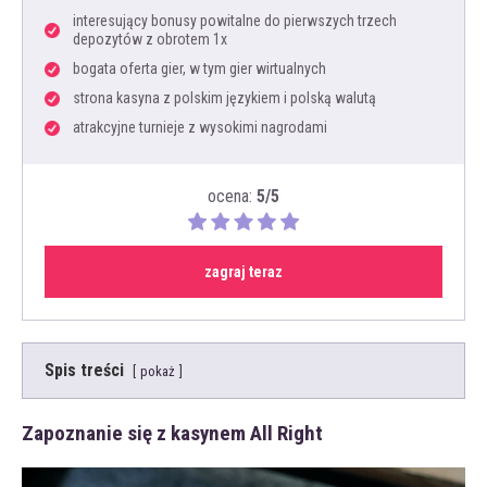
interesujący bonusy powitalne do pierwszych trzech
depozytów z obrotem 1x
bogata oferta gier, w tym gier wirtualnych
strona kasyna z polskim językiem i polską walutą
atrakcyjne turnieje z wysokimi nagrodami
ocena:
5/5
zagraj teraz
Spis treści
pokaż
Zapoznanie się z kasynem All Right