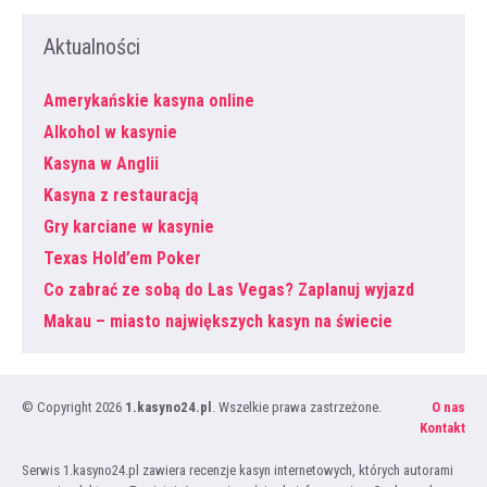
Aktualności
Amerykańskie kasyna online
Alkohol w kasynie
Kasyna w Anglii
Kasyna z restauracją
Gry karciane w kasynie
Texas Hold’em Poker
Co zabrać ze sobą do Las Vegas? Zaplanuj wyjazd
Makau – miasto największych kasyn na świecie
© Copyright 2026
1.kasyno24.pl
. Wszelkie prawa zastrzeżone.
O nas
Kontakt
Serwis 1.kasyno24.pl zawiera recenzje kasyn internetowych, których autorami