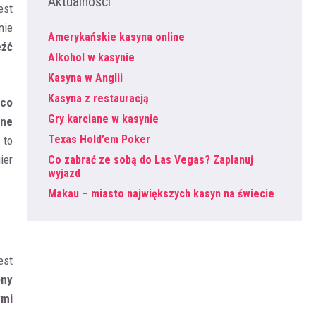
Aktualności
est
nie
Amerykańskie kasyna online
eźć
Alkohol w kasynie
Kasyna w Anglii
Kasyna z restauracją
 co
Gry karciane w kasynie
tne
Texas Hold’em Poker
 to
ier
Co zabrać ze sobą do Las Vegas? Zaplanuj
wyjazd
Makau – miasto największych kasyn na świecie
est
ony
ymi