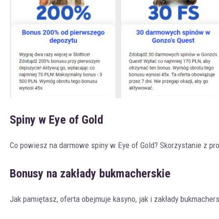
Spiny w Eye of Gold
Co powiesz na darmowe spiny w Eye of Gold? Skorzystanie z pro
Bonusy na zakłady bukmacherskie
Jak pamiętasz, oferta obejmuje kasyno, jak i zakłady bukmacher