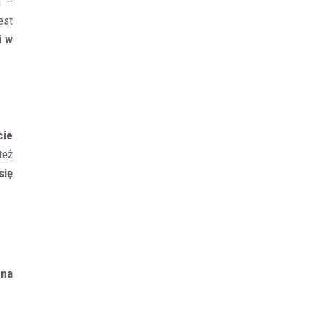
a –
est
i w
cie
też
się
żna