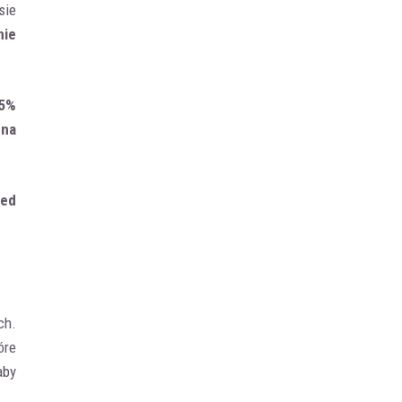
sie
nie
55%
 na
zed
ch.
óre
aby