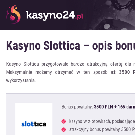
Kasyno Slottica – opis bon
Kasyno Slottica przygotowało bardzo atrakcyjną ofertę d
Maksymalnie możemy otrzymać w ten sposób
aż 3500 
wykorzystania.
Bonus powitalny:
3500 PLN + 165 da
kasyno w złotówkach, posiadające
atrakcyjny bonus powitalny 3500