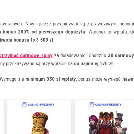
 powitalnych. Nowi gracze przyjmowani są z prawdziwymi honora
na
bonus 200% od pierwszego depozytu
. Warunek to wpłata, kt
kwota bonusu to 3 500 zł
.
otrzymać darmowe spiny
za doładowanie. Chodzi o
30 darmow
ny przekazywane są przy wpłacie na
co najmniej 170 zł
.
Wymaga się
minimum 350 zł wpłaty
, bonus może wynieść
nawe