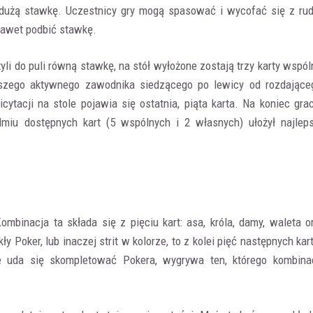
 dużą stawkę. Uczestnicy gry mogą spasować i wycofać się z rud
nawet podbić stawkę.
yli do puli równą stawkę, na stół wyłożone zostają trzy karty wspól
iższego aktywnego zawodnika siedzącego po lewicy od rozdające
icytacji na stole pojawia się ostatnia, piąta karta. Na koniec gra
dmiu dostępnych kart (5 wspólnych i 2 własnych) ułożył najlep
mbinacja ta składa się z pięciu kart: asa, króla, damy, waleta o
 Poker, lub inaczej strit w kolorze, to z kolei pięć następnych kar
 uda się skompletować Pokera, wygrywa ten, którego kombina