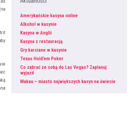
Aktualności
 as
(na
Amerykańskie kasyna online
Alkohol w kasynie
rit
Kasyna w Anglii
aby
Kasyna z restauracją
Gry karciane w kasynie
Texas Hold’em Poker
wie
Co zabrać ze sobą do Las Vegas? Zaplanuj
iec
wyjazd
aką
Makau – miasto największych kasyn na świecie
ona