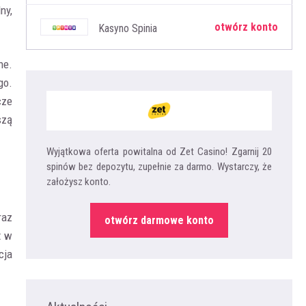
ny,
otwórz konto
Kasyno Spinia
ne.
go.
cze
szą
Wyjątkowa oferta powitalna od Zet Casino! Zgarnij 20
spinów bez depozytu, zupełnie za darmo. Wystarczy, że
założysz konto.
raz
otwórz darmowe konto
t w
cja