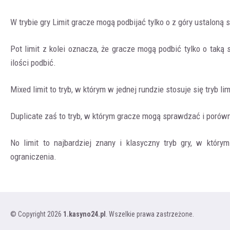
W trybie gry Limit gracze mogą podbijać tylko o z góry ustaloną 
Pot limit z kolei oznacza, że gracze mogą podbić tylko o taką 
ilości podbić.
Mixed limit to tryb, w którym w jednej rundzie stosuje się tryb li
Duplicate zaś to tryb, w którym gracze mogą sprawdzać i porówn
No limit to najbardziej znany i klasyczny tryb gry, w który
ograniczenia.
© Copyright 2026
1.kasyno24.pl
. Wszelkie prawa zastrzeżone.