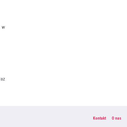
w w
raz
Kontakt
O nas