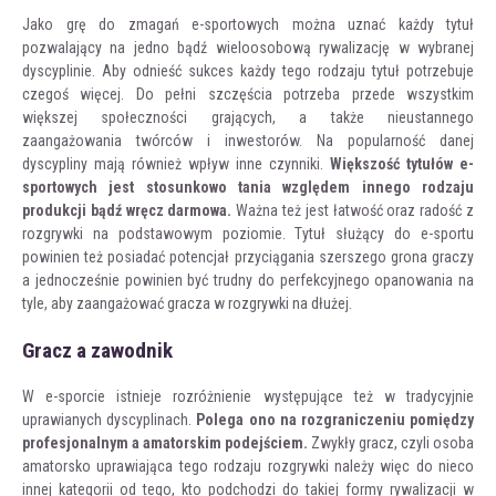
Jako grę do zmagań e-sportowych można uznać każdy tytuł
pozwalający na jedno bądź wieloosobową rywalizację w wybranej
dyscyplinie. Aby odnieść sukces każdy tego rodzaju tytuł potrzebuje
czegoś więcej. Do pełni szczęścia potrzeba przede wszystkim
większej społeczności grających, a także nieustannego
zaangażowania twórców i inwestorów. Na popularność danej
dyscypliny mają również wpływ inne czynniki.
Większość tytułów e-
sportowych jest stosunkowo tania względem innego rodzaju
produkcji bądź wręcz darmowa.
Ważna też jest łatwość oraz radość z
rozgrywki na podstawowym poziomie. Tytuł służący do e-sportu
powinien też posiadać potencjał przyciągania szerszego grona graczy
a jednocześnie powinien być trudny do perfekcyjnego opanowania na
tyle, aby zaangażować gracza w rozgrywki na dłużej.
Gracz a zawodnik
W e-sporcie istnieje rozróżnienie występujące też w tradycyjnie
uprawianych dyscyplinach.
Polega ono na rozgraniczeniu pomiędzy
profesjonalnym a amatorskim podejściem.
Zwykły gracz, czyli osoba
amatorsko uprawiająca tego rodzaju rozgrywki należy więc do nieco
innej kategorii od tego, kto podchodzi do takiej formy rywalizacji w