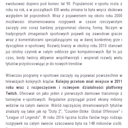
ewoluować dopiero pod koniec lat 90. Popularność e-sportu rosła z
roku na rok, a w początkach XXI wieku zmiana ta była wręcz skokowa
względem lat poprzednich. Wraz z pojawieniem się około roku 2000
możliwości strumieniowania rozgrywek w czasie rzeczywistym
zaczęły one coraz bardziej przypominać obecną formę. Niczym w
tradycyjnych zmaganiach sportowych pojawili się zawodowi gracze
wraz z komentatorami specjalizującymi się w danej konkretnej grze i
dyscyplinie e-sportowej. Rozwój branży w okolicy roku 2010 stanowił
już istotny czynnik w całym sektorze gier komputerowych. Był to już
czas, kiedy twórcy aktywnie współtworzyli i wspierali rozwój wielu
tytułów przystosowując je do nowych trendów.
Wówczas programy e-sportowe zaczęły się pojawiać powszechnie w
telewizjach kolejnych krajów.
Kolejny przełom miał miejsce w 2011
roku wraz z rozpoczęciem i rozwojem działalności platformy
Twitch.
Oferował on jako jeden z pierwszych darmowe transmisje z
turniejów e-sportowych. Regularnie przyciągał przed ekrany miliony
widzów na całym świecie. Wśród najczęściej streamowanych tytułów
znalazły się takie jak np “Doty 2”, “Counter-Strike: Global Offensive” i
“League of Legends”. W roku 2016 łączna liczba fanów tego rodzaju
rozgrywek na całym świecie szacowana była na 148 milionów osób.