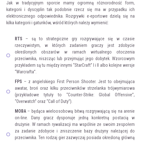
Jak w tradycyjnym sporcie mamy ogromną różnorodność form,
kategorii i dyscyplin tak podobnie rzecz się ma w przypadku ich
elektronicznego odpowiednika. Rozgrywki e-eportowe dzielą się na
kilka kategorii i gatunków, wśród których należy wymienić:
RTS
– są to strategiczne gry rozgrywające się w czasie
rzeczywistym, w których zadaniem graczy jest zdobycie
określonych obszarów w ramach wirtualnego otoczenia
przeciwnika, niszcząc lub przejmując jego dobytek. Wzorcowym
przykładem są tu między innymi “StarCraft” I i II albo kolejne wersje
“Warcrafta”.
FPS
– z angielskiego First Person Shooter. Jest to obejmująca
awatar, broń oraz kilku przeciwników strzelanka trójwymiarowa
(przykładowe tytuły to “Counter-Strike: Global Offensive”,
“Overwatch” oraz “Call of Duty”).
MOBA
– będąca wieloosobową bitwą rozgrywającą się na arenie
on-line. Dany gracz dysponuje jedną konkretną postacią w
drużynie. W ramach rywalizacji ma wspólnie ze swoim zespołem
za zadanie zdobycie i zniszczenie bazy drużyny należącej do
przeciwnika. Ten rodzaj gier zazwyczaj posiada określoną główną