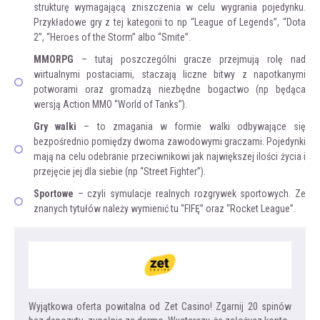
strukturę wymagającą zniszczenia w celu wygrania pojedynku.
Przykładowe gry z tej kategorii to np “League of Legends”, “Dota
2”, “Heroes of the Storm” albo “Smite”.
MMORPG
– tutaj poszczególni gracze przejmują rolę nad
wirtualnymi postaciami, staczają liczne bitwy z napotkanymi
potworami oraz gromadzą niezbędne bogactwo (np będąca
wersją Action MMO “World of Tanks”).
Gry walki
– to zmagania w formie walki odbywające się
bezpośrednio pomiędzy dwoma zawodowymi graczami. Pojedynki
mają na celu odebranie przeciwnikowi jak największej ilości życia i
przejęcie jej dla siebie (np “Street Fighter”).
Sportowe
– czyli symulacje realnych rozgrywek sportowych. Ze
znanych tytułów należy wymienić tu “FIFĘ” oraz “Rocket League”.
Wyjątkowa oferta powitalna od Zet Casino! Zgarnij 20 spinów