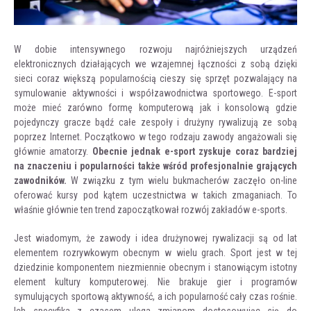
W dobie intensywnego rozwoju najróżniejszych urządzeń
elektronicznych działających we wzajemnej łączności z sobą dzięki
sieci coraz większą popularnością cieszy się sprzęt pozwalający na
symulowanie aktywności i współzawodnictwa sportowego. E-sport
może mieć zarówno formę komputerową jak i konsolową gdzie
pojedynczy gracze bądź całe zespoły i drużyny rywalizują ze sobą
poprzez Internet. Początkowo w tego rodzaju zawody angażowali się
głównie amatorzy.
Obecnie jednak e-sport zyskuje coraz bardziej
na znaczeniu i popularności także wśród profesjonalnie grających
zawodników.
W związku z tym wielu bukmacherów zaczęło on-line
oferować kursy pod kątem uczestnictwa w takich zmaganiach. To
właśnie głównie ten trend zapoczątkował rozwój zakładów e-sports.
Jest wiadomym, że zawody i idea drużynowej rywalizacji są od lat
elementem rozrywkowym obecnym w wielu grach. Sport jest w tej
dziedzinie komponentem niezmiennie obecnym i stanowiącym istotny
element kultury komputerowej. Nie brakuje gier i programów
symulujących sportową aktywność, a ich popularność cały czas rośnie.
Ich specyfika z czasem ulega zmianom dostosowując się do