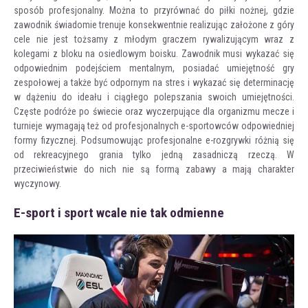
sposób profesjonalny. Można to przyrównać do piłki nożnej, gdzie
zawodnik świadomie trenuje konsekwentnie realizując założone z góry
cele nie jest tożsamy z młodym graczem rywalizującym wraz z
kolegami z bloku na osiedlowym boisku. Zawodnik musi wykazać się
odpowiednim podejściem mentalnym, posiadać umiejętność gry
zespołowej a także być odpornym na stres i wykazać się determinację
w dążeniu do ideału i ciągłego polepszania swoich umiejętności.
Częste podróże po świecie oraz wyczerpujące dla organizmu mecze i
turnieje wymagają też od profesjonalnych e-sportowców odpowiedniej
formy fizycznej. Podsumowując profesjonalne e-rozgrywki różnią się
od rekreacyjnego grania tylko jedną zasadniczą rzeczą. W
przeciwieństwie do nich nie są formą zabawy a mają charakter
wyczynowy.
E-sport i sport wcale nie tak odmienne